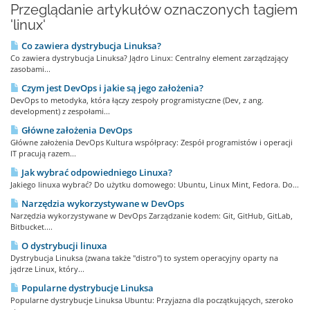
Przeglądanie artykułów oznaczonych tagiem
'linux'
Co zawiera dystrybucja Linuksa?
Co zawiera dystrybucja Linuksa? Jądro Linux: Centralny element zarządzający
zasobami...
Czym jest DevOps i jakie są jego założenia?
DevOps to metodyka, która łączy zespoły programistyczne (Dev, z ang.
development) z zespołami...
Główne założenia DevOps
Główne założenia DevOps Kultura współpracy: Zespół programistów i operacji
IT pracują razem...
Jak wybrać odpowiedniego Linuxa?
Jakiego linuxa wybrać? Do użytku domowego: Ubuntu, Linux Mint, Fedora. Do...
Narzędzia wykorzystywane w DevOps
Narzędzia wykorzystywane w DevOps Zarządzanie kodem: Git, GitHub, GitLab,
Bitbucket....
O dystrybucji linuxa
Dystrybucja Linuksa (zwana także "distro") to system operacyjny oparty na
jądrze Linux, który...
Popularne dystrybucje Linuksa
Popularne dystrybucje Linuksa Ubuntu: Przyjazna dla początkujących, szeroko