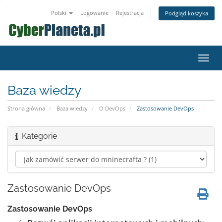
Polski
Logowanie
Rejestracja
Podgląd koszyka
Przeł
nawig
Baza wiedzy
Strona główna
Baza wiedzy
O DevOps
Zastosowanie DevOps
Kategorie
Zastosowanie DevOps
Zastosowanie DevOps