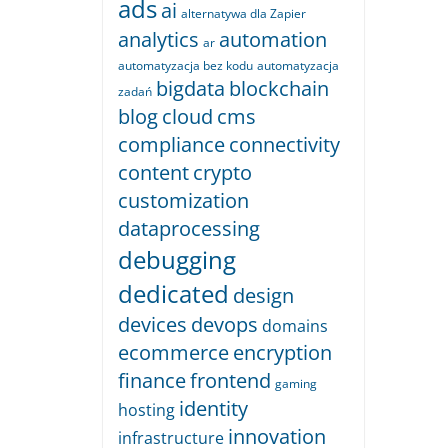
ads
ai
alternatywa dla Zapier
analytics
automation
ar
automatyzacja bez kodu
automatyzacja
bigdata
blockchain
zadań
blog
cloud
cms
compliance
connectivity
content
crypto
customization
dataprocessing
debugging
dedicated
design
devices
devops
domains
ecommerce
encryption
finance
frontend
gaming
identity
hosting
innovation
infrastructure