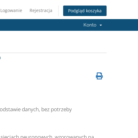
Logowanie
Rejestracja
Podgląd koszyka
Konto
I
 podstawie danych, bez potrzeby
 sieciach neuronowych, wzorowanych na