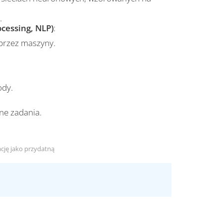
.
cessing, NLP)
:
 przez maszyny.
ody.
ne zadania.
ację jako przydatną