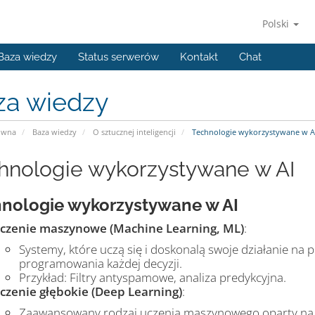
Polski
Baza wiedzy
Status serwerów
Kontakt
Chat
za wiedzy
ówna
Baza wiedzy
O sztucznej inteligencji
Technologie wykorzystywane w A
hnologie wykorzystywane w AI
nologie wykorzystywane w AI
czenie maszynowe (Machine Learning, ML)
:
Systemy, które uczą się i doskonalą swoje działanie na
programowania każdej decyzji.
Przykład: Filtry antyspamowe, analiza predykcyjna.
czenie głębokie (Deep Learning)
:
Zaawansowany rodzaj uczenia maszynowego oparty na