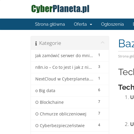
Strona główna
Oferta
Ogłoszenia
Ba
Kategorie
1
Jak zamówić serwer do mninecrafta ?
Strona gł
3
n8n.io – Co to jest i jak z niego korzystać?
Tec
1
NextCloud w Cyberplaneta.pl
Tech
6
o Big data
U
7
O Blockchaine
7
O Chmurze obliczeniowej
U
4
O Cyberbezpieczeństwie