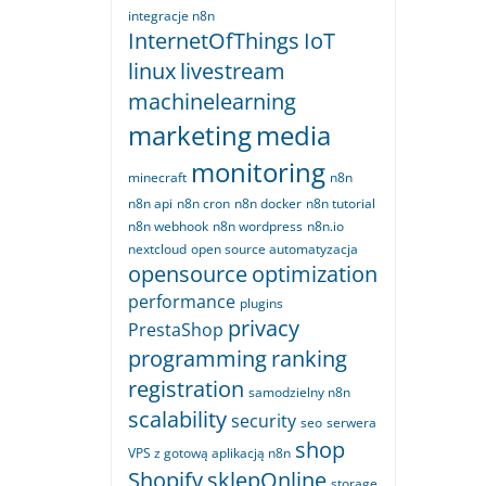
integracje n8n
InternetOfThings
IoT
linux
livestream
machinelearning
marketing
media
monitoring
minecraft
n8n
n8n api
n8n cron
n8n docker
n8n tutorial
n8n webhook
n8n wordpress
n8n.io
nextcloud
open source automatyzacja
opensource
optimization
performance
plugins
privacy
PrestaShop
programming
ranking
registration
samodzielny n8n
scalability
security
seo
serwera
shop
VPS z gotową aplikacją n8n
Shopify
sklepOnline
storage