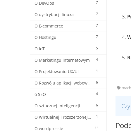
7
O DevOps
7
O dystrybucji linuxa
P
7
O E-commerce
W
7
O Hostingu
5
O IoT
R
4
O Marketingu internetowym
1
O Projektowaniu UX/UI
6
O Rozwóju aplikacji webowych
machi
4
o SEO
Czy
6
O sztucznej inteligencji
1
O Wirtualnej i rozszerzonej rzeczywistośći
Podo
11
O wordpressie