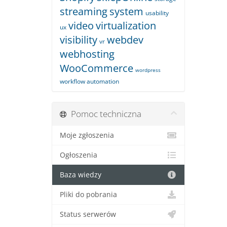
streaming
system
usability
video
virtualization
ux
visibility
webdev
vr
webhosting
WooCommerce
wordpress
workflow automation
Pomoc techniczna
Moje zgłoszenia
Ogłoszenia
Baza wiedzy
Pliki do pobrania
Status serwerów