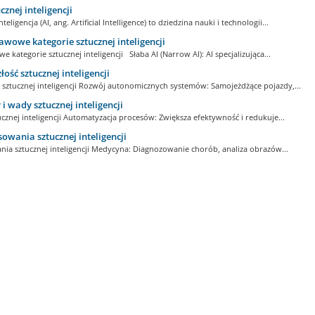
cznej inteligencji
teligencja (AI, ang. Artificial Intelligence) to dziedzina nauki i technologii...
wowe kategorie sztucznej inteligencji
 kategorie sztucznej inteligencji Słaba AI (Narrow AI): AI specjalizująca...
łość sztucznej inteligencji
 sztucznej inteligencji Rozwój autonomicznych systemów: Samojeżdżące pojazdy,...
 i wady sztucznej inteligencji
ucznej inteligencji Automatyzacja procesów: Zwiększa efektywność i redukuje...
owania sztucznej inteligencji
nia sztucznej inteligencji Medycyna: Diagnozowanie chorób, analiza obrazów...