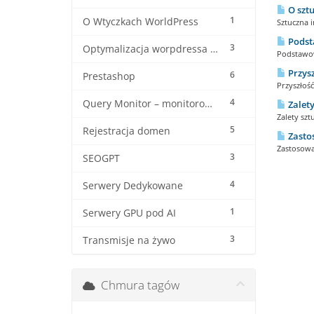
O sztu
1
O Wtyczkach WorldPress
Sztuczna in
Podsta
3
Optymalizacja worpdressa i woocommerca
Podstawowe
Przysz
6
Prestashop
Przyszłość
4
Query Monitor – monitorowanie wordpressa
Zalety
Zalety szt
5
Rejestracja domen
Zastos
Zastosowa
3
SEOGPT
4
Serwery Dedykowane
1
Serwery GPU pod AI
3
Transmisje na żywo
Chmura tagów