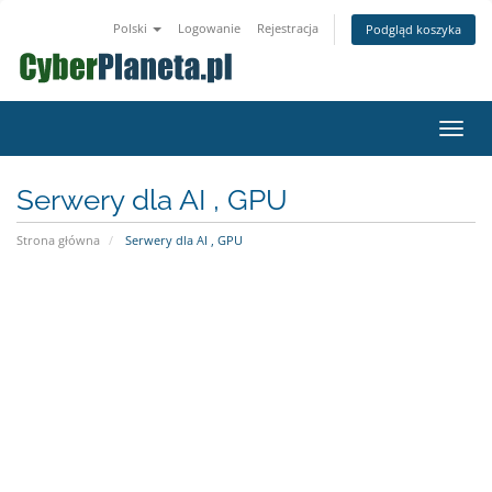
Polski
Logowanie
Rejestracja
Podgląd koszyka
Przeł
nawig
Serwery dla AI , GPU
Strona główna
Serwery dla AI , GPU