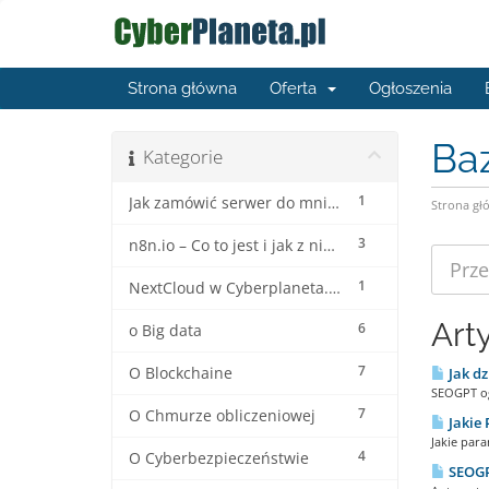
Strona główna
Oferta
Ogłoszenia
Ba
Kategorie
1
Jak zamówić serwer do mninecrafta ?
Strona gł
3
n8n.io – Co to jest i jak z niego korzystać?
1
NextCloud w Cyberplaneta.pl
Art
6
o Big data
7
O Blockchaine
Jak dz
SEOGPT og
7
O Chmurze obliczeniowej
Jakie
Jakie par
4
O Cyberbezpieczeństwie
SEOGP