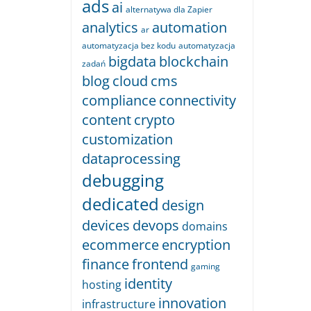
ads
ai
alternatywa dla Zapier
analytics
automation
ar
automatyzacja bez kodu
automatyzacja
bigdata
blockchain
zadań
blog
cloud
cms
compliance
connectivity
content
crypto
customization
dataprocessing
debugging
dedicated
design
devices
devops
domains
ecommerce
encryption
finance
frontend
gaming
identity
hosting
innovation
infrastructure