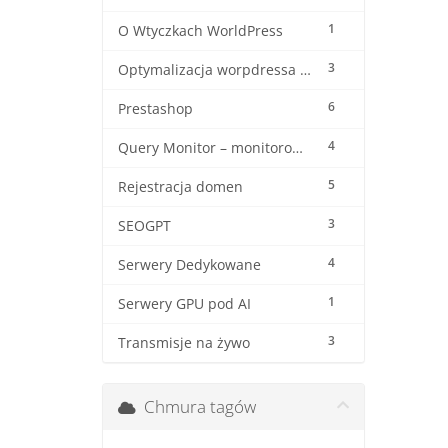
1
O Wtyczkach WorldPress
3
Optymalizacja worpdressa i woocommerca
6
Prestashop
4
Query Monitor – monitorowanie wordpressa
5
Rejestracja domen
3
SEOGPT
4
Serwery Dedykowane
1
Serwery GPU pod AI
3
Transmisje na żywo
Chmura tagów