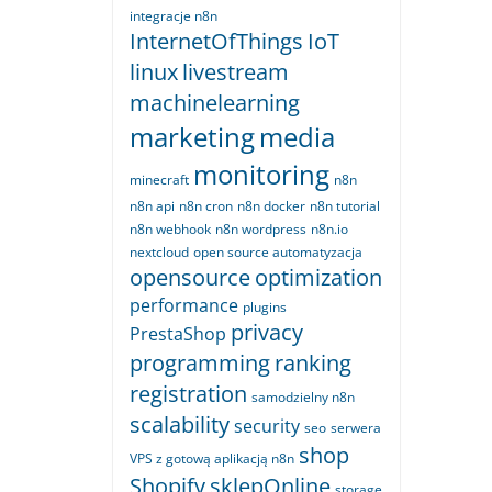
integracje n8n
InternetOfThings
IoT
linux
livestream
machinelearning
marketing
media
monitoring
minecraft
n8n
n8n api
n8n cron
n8n docker
n8n tutorial
n8n webhook
n8n wordpress
n8n.io
nextcloud
open source automatyzacja
opensource
optimization
performance
plugins
privacy
PrestaShop
programming
ranking
registration
samodzielny n8n
scalability
security
seo
serwera
shop
VPS z gotową aplikacją n8n
Shopify
sklepOnline
storage