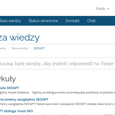
Polski
Baza wiedzy
Status serwerów
Kontakt
Chat
za wiedzy
ówna
Baza wiedzy
SEOGPT
ykuły
iała SEOGPT
ólny model działania. Ogólny przebieg procesu automatyzacji publikacji artykułów w
 Parametry uwzględnia SEOGPT
ametry uwzględnia SEOGPT? Nasze autorskie rozwiązanie SEOGPT zostało stworzone z m
T obsługa Yoast SEO