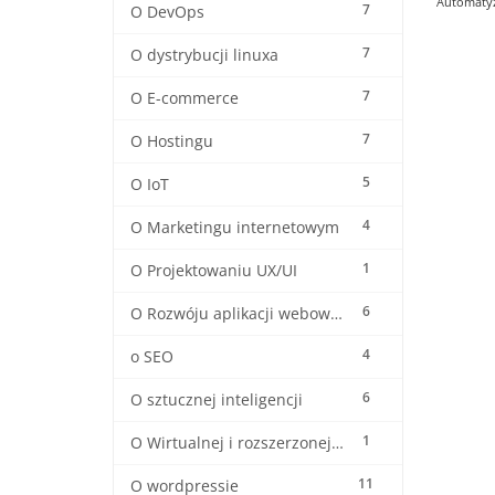
Automatyza
7
O DevOps
7
O dystrybucji linuxa
7
O E-commerce
7
O Hostingu
5
O IoT
4
O Marketingu internetowym
1
O Projektowaniu UX/UI
6
O Rozwóju aplikacji webowych
4
o SEO
6
O sztucznej inteligencji
1
O Wirtualnej i rozszerzonej rzeczywistośći
11
O wordpressie