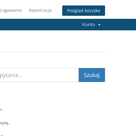
Logowanie
Rejestracja
Podgląd koszyka
Konto
...
yślą...