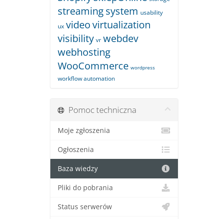
streaming
system
usability
video
virtualization
ux
visibility
webdev
vr
webhosting
WooCommerce
wordpress
workflow automation
Pomoc techniczna
Moje zgłoszenia
Ogłoszenia
Baza wiedzy
Pliki do pobrania
Status serwerów