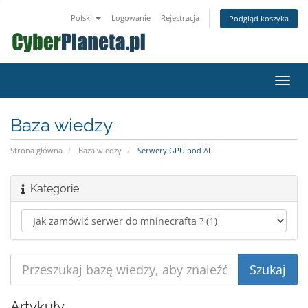
Polski
Logowanie
Rejestracja
Podgląd koszyka
Przeł
nawig
Baza wiedzy
Strona główna
Baza wiedzy
Serwery GPU pod AI
Kategorie
Artykuły