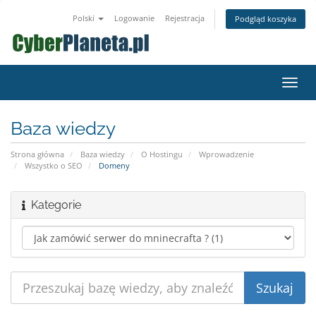
Polski
Logowanie
Rejestracja
Podgląd koszyka
Przeł
nawig
Baza wiedzy
Strona główna
Baza wiedzy
O Hostingu
Wprowadzenie
Wszystko o SEO
Domeny
Kategorie