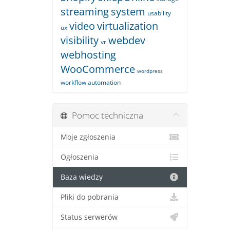
streaming
system
usability
video
virtualization
ux
visibility
webdev
vr
webhosting
WooCommerce
wordpress
workflow automation
Pomoc techniczna
Moje zgłoszenia
Ogłoszenia
Baza wiedzy
Pliki do pobrania
Status serwerów