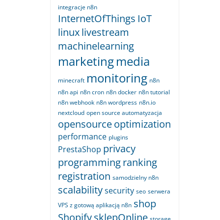
integracje n8n
InternetOfThings
IoT
linux
livestream
machinelearning
marketing
media
monitoring
minecraft
n8n
n8n api
n8n cron
n8n docker
n8n tutorial
n8n webhook
n8n wordpress
n8n.io
nextcloud
open source automatyzacja
opensource
optimization
performance
plugins
privacy
PrestaShop
programming
ranking
registration
samodzielny n8n
scalability
security
seo
serwera
shop
VPS z gotową aplikacją n8n
Shopify
sklepOnline
storage