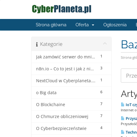
Strona główna
Oferta
Ogłoszenia
Ba
Kategorie
1
Jak zamówić serwer do mninecrafta ?
Strona gł
3
n8n.io – Co to jest i jak z niego korzystać?
1
NextCloud w Cyberplaneta.pl
Art
6
o Big data
7
O Blockchaine
IoT cz
Internet o
7
O Chmurze obliczeniowej
Przysz
Przyszłość
4
O Cyberbezpieczeństwie
Techno