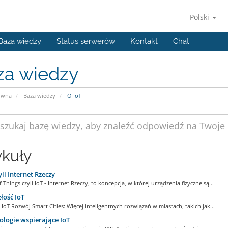
Polski
Baza wiedzy
Status serwerów
Kontakt
Chat
za wiedzy
ówna
Baza wiedzy
O IoT
ykuły
yli Internet Rzeczy
f Things czyli IoT - Internet Rzeczy, to koncepcja, w której urządzenia fizyczne są...
łość IoT
 IoT Rozwój Smart Cities: Więcej inteligentnych rozwiązań w miastach, takich jak...
logie wspierające IoT