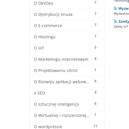
Technologi
7
O DevOps
Wyzwan
7
Wyzwania 
O dystrybucji linuxa
Zalety
7
O E-commerce
Zalety IoT
7
O Hostingu
5
O IoT
4
O Marketingu internetowym
1
O Projektowaniu UX/UI
6
O Rozwóju aplikacji webowych
4
o SEO
6
O sztucznej inteligencji
1
O Wirtualnej i rozszerzonej rzeczywistośći
11
O wordpressie