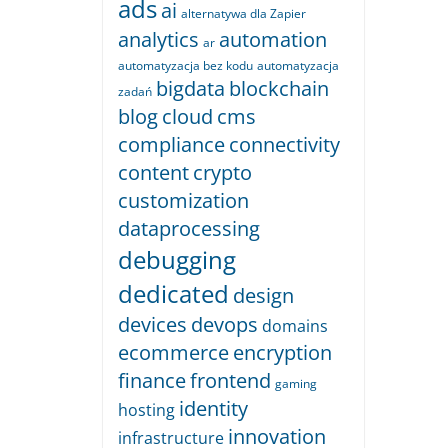
ads
ai
alternatywa dla Zapier
analytics
automation
ar
automatyzacja bez kodu
automatyzacja
bigdata
blockchain
zadań
blog
cloud
cms
compliance
connectivity
content
crypto
customization
dataprocessing
debugging
dedicated
design
devices
devops
domains
ecommerce
encryption
finance
frontend
gaming
identity
hosting
innovation
infrastructure