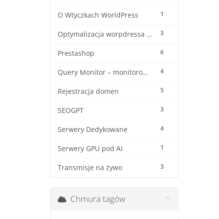
1
O Wtyczkach WorldPress
3
Optymalizacja worpdressa i woocommerca
6
Prestashop
4
Query Monitor – monitorowanie wordpressa
5
Rejestracja domen
3
SEOGPT
4
Serwery Dedykowane
1
Serwery GPU pod AI
3
Transmisje na żywo
Chmura tagów