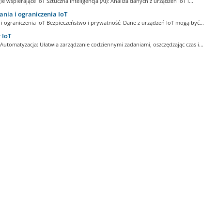
e wspierające IoT Sztuczna inteligencja (AI): Analiza danych z urządzeń IoT i...
ia i ograniczenia IoT
i ograniczenia IoT Bezpieczeństwo i prywatność: Dane z urządzeń IoT mogą być...
 IoT
 Automatyzacja: Ułatwia zarządzanie codziennymi zadaniami, oszczędzając czas i...