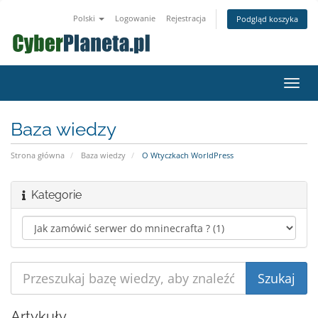
Polski
Logowanie
Rejestracja
Podgląd koszyka
Przeł
nawig
Baza wiedzy
Strona główna
Baza wiedzy
O Wtyczkach WorldPress
Kategorie
Artykuły