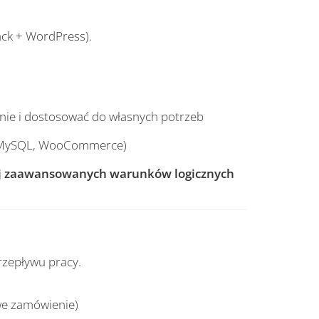
ack + WordPress).
nie i dostosować do własnych potrzeb
b, MySQL, WooCommerce)
iej zaawansowanych warunków logicznych
przepływu pracy.
we zamówienie)