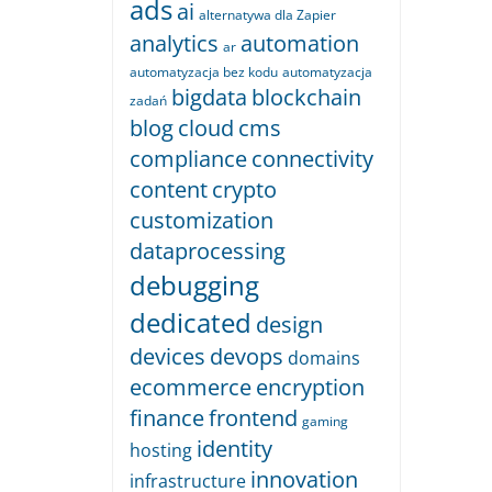
ads
ai
alternatywa dla Zapier
analytics
automation
ar
automatyzacja bez kodu
automatyzacja
bigdata
blockchain
zadań
blog
cloud
cms
compliance
connectivity
content
crypto
customization
dataprocessing
debugging
dedicated
design
devices
devops
domains
ecommerce
encryption
finance
frontend
gaming
identity
hosting
innovation
infrastructure