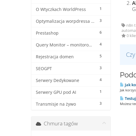
A
G
1
O Wtyczkach WorldPress
3
Optymalizacja worpdressa i woocommerca
n8n t
automat
6
Prestashop
0 kli
4
Query Monitor – monitorowanie wordpressa
Czy
5
Rejestracja domen
3
SEOGPT
Podo
4
Serwery Dedykowane
Jak ko
Jak korzy
1
Serwery GPU pod AI
Testuj
3
Transmisje na żywo
Możesz ter
Chmura tagów