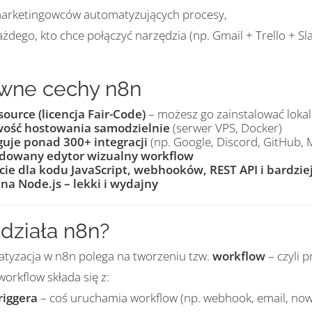
arketingowców automatyzujących procesy,
ażdego, kto chce połączyć narzędzia (np. Gmail + Trello + Sl
wne cechy n8n
ource (licencja Fair-Code)
– możesz go zainstalować lokal
wość hostowania samodzielnie
(serwer VPS, Docker)
uje ponad 300+ integracji
(np. Google, Discord, GitHu
dowany edytor wizualny workflow
ie dla kodu JavaScript, webhooków, REST API i bardz
 na Node.js – lekki i wydajny
 działa n8n?
tyzacja w n8n polega na tworzeniu tzw.
workflow
– czyli 
orkflow składa się z:
riggera
– coś uruchamia workflow (np. webhook, email, no