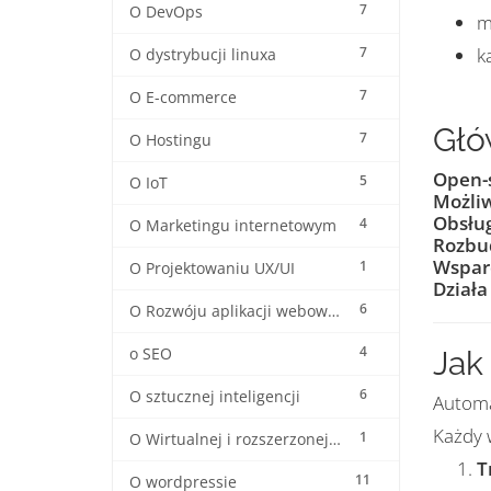
7
O DevOps
m
7
k
O dystrybucji linuxa
7
O E-commerce
Głó
7
O Hostingu
Open-s
5
O IoT
Możli
Obsług
4
O Marketingu internetowym
Rozbu
Wsparc
1
O Projektowaniu UX/UI
Działa
6
O Rozwóju aplikacji webowych
4
o SEO
Jak
6
O sztucznej inteligencji
Automa
Każdy w
1
O Wirtualnej i rozszerzonej rzeczywistośći
T
11
O wordpressie