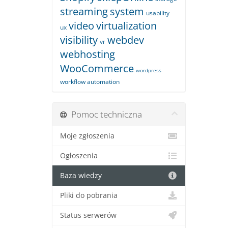
streaming
system
usability
video
virtualization
ux
visibility
webdev
vr
webhosting
WooCommerce
wordpress
workflow automation
Pomoc techniczna
Moje zgłoszenia
Ogłoszenia
Baza wiedzy
Pliki do pobrania
Status serwerów