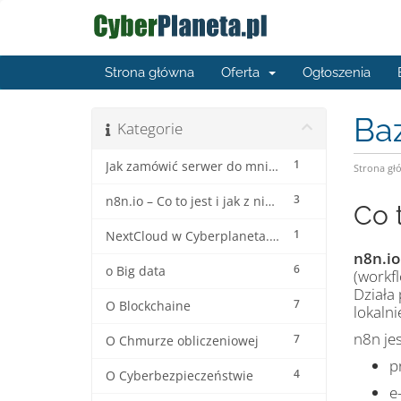
Strona główna
Oferta
Ogłoszenia
Ba
Kategorie
1
Jak zamówić serwer do mninecrafta ?
Strona gł
3
n8n.io – Co to jest i jak z niego korzystać?
Co 
1
NextCloud w Cyberplaneta.pl
n8n.io
6
o Big data
(workfl
Działa
7
O Blockchaine
lokalni
n8n jes
7
O Chmurze obliczeniowej
p
4
O Cyberbezpieczeństwie
e