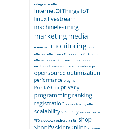
integracje n8n
InternetOfThings
IoT
linux
livestream
machinelearning
marketing
media
monitoring
minecraft
n8n
n8n api
n8n cron
n8n docker
n8n tutorial
n8n webhook
n8n wordpress
n8n.io
nextcloud
open source automatyzacja
opensource
optimization
performance
plugins
privacy
PrestaShop
programming
ranking
registration
samodzielny n8n
scalability
security
seo
serwera
shop
VPS z gotową aplikacją n8n
Shopify
sklepOnline
storage