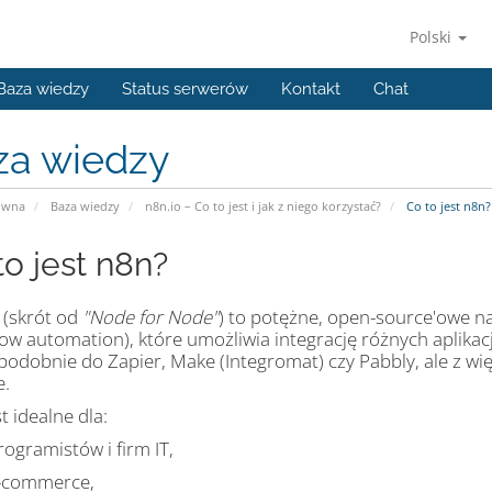
Polski
Baza wiedzy
Status serwerów
Kontakt
Chat
za wiedzy
ówna
Baza wiedzy
n8n.io – Co to jest i jak z niego korzystać?
Co to jest n8n?
to jest n8n?
(skrót od
"Node for Node"
) to potężne, open-source'owe n
ow automation), które umożliwia integrację różnych aplikacj
 podobnie do Zapier, Make (Integromat) czy Pabbly, ale z wi
e.
t idealne dla:
rogramistów i firm IT,
-commerce,