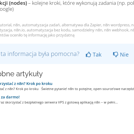
kcji (nodes)
– kolejne kroki, które wykonują zadania (np. pob
oogle)
utorial, n8n, automatyzacja zadań, alternatywa dla Zapier, n8n wordpress, 
yzacja, n8n.io, automatyzacja bez kodu, samodzielny n8n, n8n webhook, n8n
entów oceniło tę informację jako przydatną
 ta informacja była pomocna?
Tak
Nie
bne artykuły
rzystać z n8n? Krok po kroku
stać z n8n? Krok po kroku Świetne pytanie! n8n to potężne, open-source'owe narzędzie
 za darmo!
az skorzystać z bezpłatnego serwera VPS z gotową aplikacją n8n – w pełni...