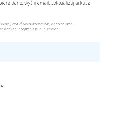
ierz dane, wyślij email, zaktualizuj arkusz
n8n api, workflow automation, open source
 docker, integracje n8n, n8n cron
...