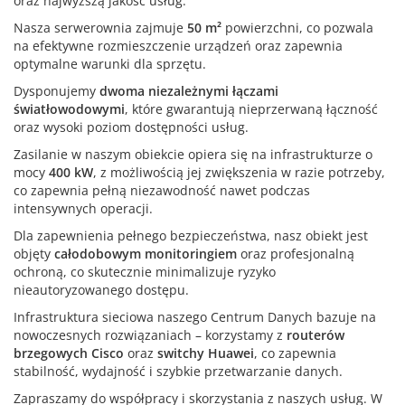
oraz najwyższą jakość usług.
Nasza serwerownia zajmuje
50 m²
powierzchni, co pozwala
na efektywne rozmieszczenie urządzeń oraz zapewnia
optymalne warunki dla sprzętu.
Dysponujemy
dwoma niezależnymi łączami
światłowodowymi
, które gwarantują nieprzerwaną łączność
oraz wysoki poziom dostępności usług.
Zasilanie w naszym obiekcie opiera się na infrastrukturze o
mocy
400 kW
, z możliwością jej zwiększenia w razie potrzeby,
co zapewnia pełną niezawodność nawet podczas
intensywnych operacji.
Dla zapewnienia pełnego bezpieczeństwa, nasz obiekt jest
objęty
całodobowym monitoringiem
oraz profesjonalną
ochroną, co skutecznie minimalizuje ryzyko
nieautoryzowanego dostępu.
Infrastruktura sieciowa naszego Centrum Danych bazuje na
nowoczesnych rozwiązaniach – korzystamy z
routerów
brzegowych Cisco
oraz
switchy Huawei
, co zapewnia
stabilność, wydajność i szybkie przetwarzanie danych.
Zapraszamy do współpracy i skorzystania z naszych usług. W