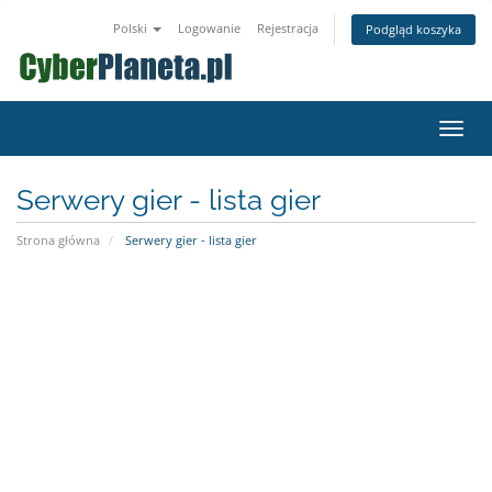
Polski
Logowanie
Rejestracja
Podgląd koszyka
Przeł
nawig
Serwery gier - lista gier
Strona główna
Serwery gier - lista gier