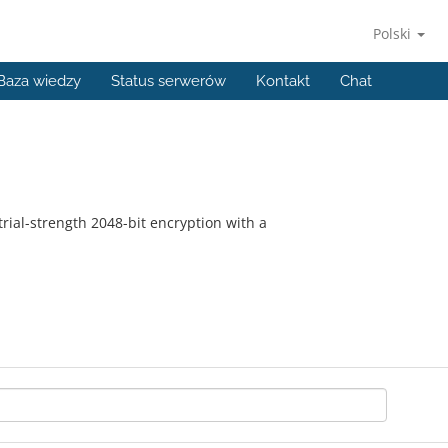
Polski
Baza wiedzy
Status serwerów
Kontakt
Chat
trial-strength 2048-bit encryption with a